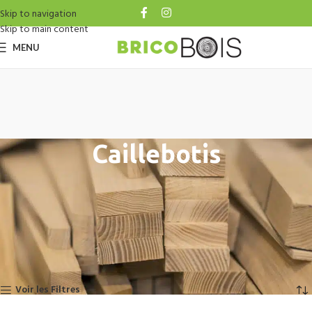
Skip to navigation
Skip to main content
MENU
Caillebotis
Accueil
Catalogue
Aménag. Extérieur
Terrasse Bois
Caillebotis
Voici le seul résultat
Voir les Filtres