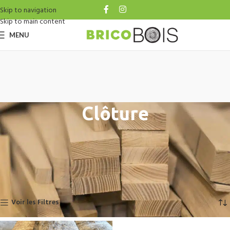
Skip to navigation
Skip to main content
MENU
Clôture
Accueil
Catalogue
Aménag. Extérieur
Clôture
12 résultats affichés
Voir les Filtres